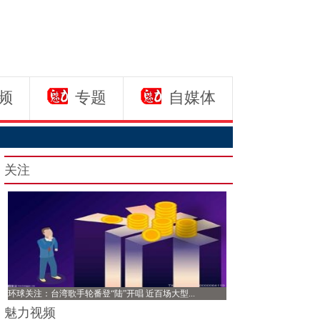
频
专题
自媒体
关注
环球关注：台湾歌手轮番登“陆”开唱 近百场大型...
魅力视频